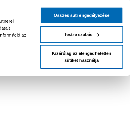
Összes süti engedélyezése
rtnerei
atait
Testre szabás
információ az
Kizárólag az elengedhetetlen
sütiket használja