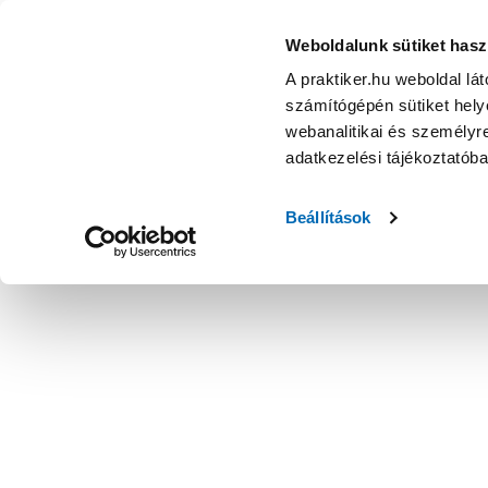
Weboldalunk sütiket hasz
A praktiker.hu weboldal lá
számítógépén sütiket helye
webanalitikai és személyre
adatkezelési tájékoztatób
Beállítások