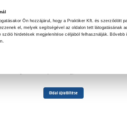
nál
togatásakor Ön hozzájárul, hogy a Praktiker Kft. és szerződött pa
zzenek el, melyek segítségével az oldalon tett látogatásának ad
 szóló hirdetések megjelenítése céljából felhasználják. Bővebb 
Hoppá ...
an.
Váratlan hiba történt
Dolgozunk a hiba javításán. Egy kis türelmet kérünk.
Oldal újratöltése