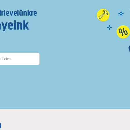
írlevelünkre
nyeink