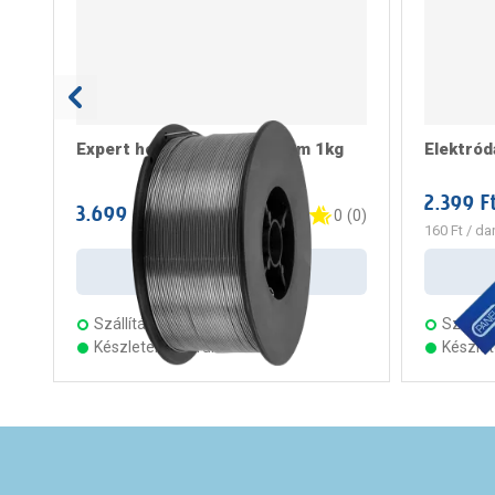
Expert hegesztőhuzal 0,8mm 1kg
Elektród
2.399 F
3.699 Ft
/ darab
0
(
0
)
160 Ft
/ da
Kosárba
Szállítás:
3 munkanap
Szállítá
Készleten 22 áruházban
Készle