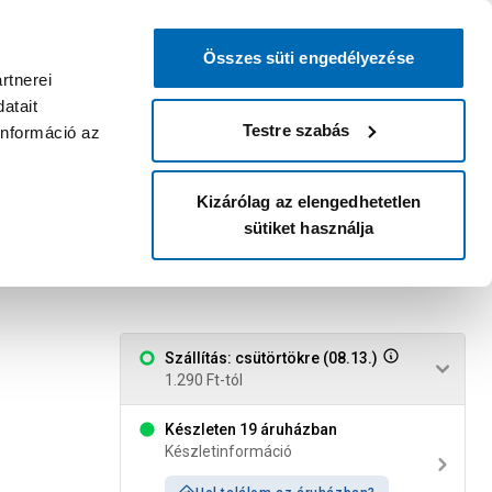
0
0
dvenc áruházam
:
Miért érdemes
Kérlek válassz
bejelentkezni?
Összes süti engedélyezése
Belépés
Listáim
Kosár
rtnerei
atait
Legyél Praktiker Plusz tag!
Áruházak és szolgáltatások
Karrier
Testre szabás
információ az
Kizárólag az elengedhetetlen
sütiket használja
6mm 100g gyantás
Szállítás: csütörtökre (08.13.)
1.290 Ft-tól
Készleten 19 áruházban
Készletinformáció