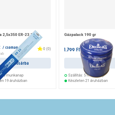
a 2,5x350 ER-23 15db
Gázpalack 190 gr
t
/ csomag
1.799 Ft
0
(
0
)
/ darab
rab
Kosárba
Kosárba
s:
5 munkanap
Szállítás:
5 munkanap
ten 19 áruházban
Készleten 21 áruházban