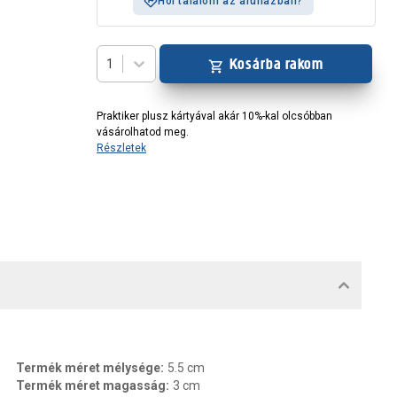
Hol találom az áruházban?
Kosárba rakom
1
Praktiker plusz kártyával akár 10%-kal olcsóbban
vásárolhatod meg.
Részletek
MENTUMOK, FELELŐS SZEMÉLY
Termék méret mélysége
:
5.5 cm
Termék méret magasság
:
3 cm