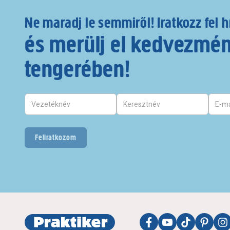
Ne maradj le semmiről! Iratkozz fel h
és merülj el kedvezmé
tengerében!
Feliratkozom