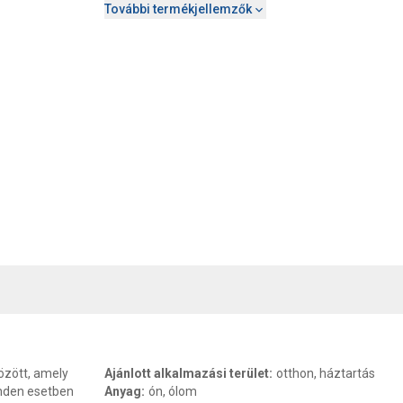
További termékjellemzők
, SZAVATOSSÁG
CSOMAGOLÁSI ÉS SÚLY INFORMÁCIÓK
DOKU
között, amely
Ajánlott alkalmazási terület
:
otthon, háztartás
inden esetben
Anyag
:
ón, ólom