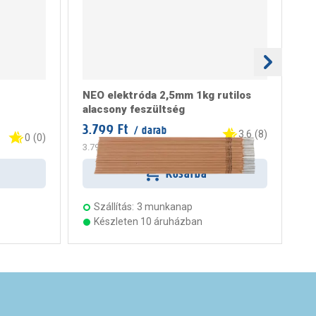
NEO elektróda 2,5mm 1kg rutilos
El
alacsony feszültség
3.799 Ft
2.
/ darab
3.6
(
8
)
0
(
0
)
3.799 Ft
/ kg
12
Kosárba
Szállítás:
3 munkanap
Készleten 10 áruházban