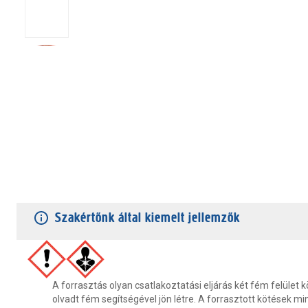
TERMÉKJELLEMZŐK
VÁSÁRLÓI VÉLEMÉNYEK
JÓTÁLLÁS
Szakértőnk által kiemelt jellemzők
A forrasztás olyan csatlakoztatási eljárás két fém felület 
olvadt fém segítségével jön létre. A forrasztott kötések m