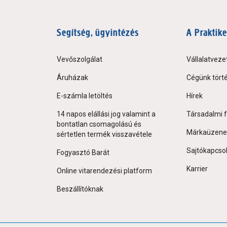
Segítség, ügyintézés
A Praktike
Vevőszolgálat
Vállalatveze
Áruházak
Cégünk tört
E-számla letöltés
Hírek
14 napos elállási jog valamint a
Társadalmi f
bontatlan csomagolású és
Márkaüzene
sértetlen termék visszavétele
Sajtókapcso
Fogyasztó Barát
Karrier
Online vitarendezési platform
Beszállítóknak