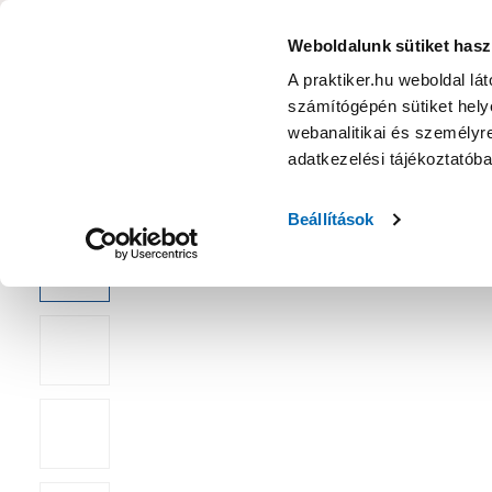
KATEGÓRIÁK
Weboldalunk sütiket hasz
A praktiker.hu weboldal lá
számítógépén sütiket helye
Ajánlatok
Márkanagykövet
Nyereményjáték
webanalitikai és személyre
adatkezelési tájékoztatób
Kezdőoldal
Műszaki, Gép, Szerszám
Szerszám tartozék
F
Beállítások