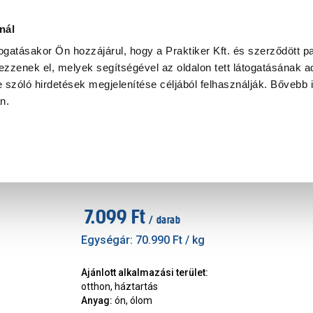
Ke
nál
togatásakor Ön hozzájárul, hogy a Praktiker Kft. és szerződött pa
zzenek el, melyek segítségével az oldalon tett látogatásának ad
Praktiker Professional
Szakiajánló
Ügyintézés és Információ
 szóló hirdetések megjelenítése céljából felhasználják. Bővebb 
an.
orrasztó, hegesztő tartozék
JKH forrasztóhuzal 60% sn 1.
Márka
:
JKH
|
Cikkszám
:
419775
7.099 Ft
/ darab
Egységár:
70.990 Ft
/ kg
Ajánlott alkalmazási terület
:
otthon, háztartás
Anyag
:
ón, ólom