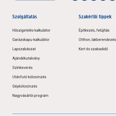
Szolgáltatás
Szakértői tippek
Hőszigetelés kalkulátor
Építkezés, felújítás
Garázskapu-kalkulátor
Otthon, lakberendezés
Lapszabászat
Kert és szabadidő
Ajándékutalvány
Színkeverés
Utánfutó kölcsönzés
Gépkölcsönzés
Nagyvásárlói program