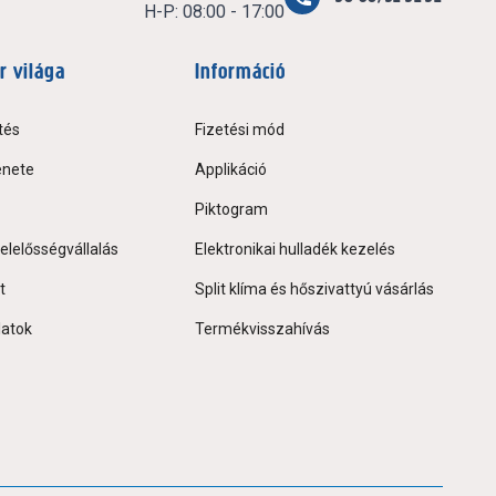
H-P: 08:00 - 17:00
r világa
Információ
tés
Fizetési mód
énete
Applikáció
Piktogram
elelősségvállalás
Elektronikai hulladék kezelés
t
Split klíma és hőszivattyú vásárlás
latok
Termékvisszahívás