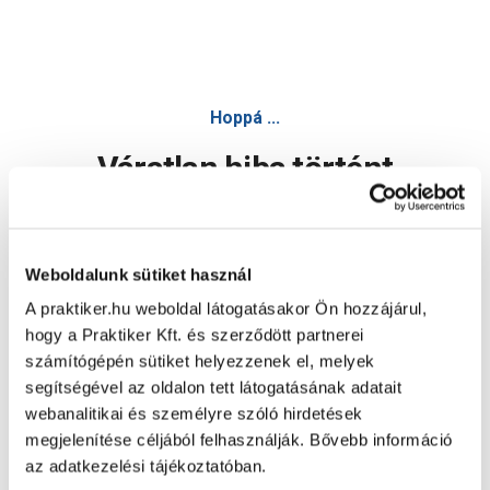
Hoppá ...
Váratlan hiba történt
Dolgozunk a hiba javításán. Egy kis türelmet kérünk.
Weboldalunk sütiket használ
A praktiker.hu weboldal látogatásakor Ön hozzájárul,
Oldal újratöltése
hogy a Praktiker Kft. és szerződött partnerei
számítógépén sütiket helyezzenek el, melyek
segítségével az oldalon tett látogatásának adatait
webanalitikai és személyre szóló hirdetések
megjelenítése céljából felhasználják. Bővebb információ
az adatkezelési tájékoztatóban.