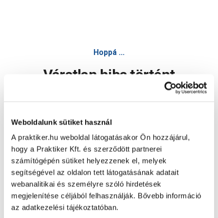
Hoppá ...
Váratlan hiba történt
Dolgozunk a hiba javításán. Egy kis türelmet kérünk.
Weboldalunk sütiket használ
A praktiker.hu weboldal látogatásakor Ön hozzájárul,
Oldal újratöltése
hogy a Praktiker Kft. és szerződött partnerei
számítógépén sütiket helyezzenek el, melyek
segítségével az oldalon tett látogatásának adatait
webanalitikai és személyre szóló hirdetések
megjelenítése céljából felhasználják. Bővebb információ
az adatkezelési tájékoztatóban.