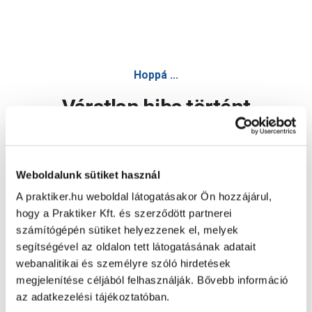
Hoppá ...
Váratlan hiba történt
Dolgozunk a hiba javításán. Egy kis türelmet kérünk.
Weboldalunk sütiket használ
A praktiker.hu weboldal látogatásakor Ön hozzájárul,
Oldal újratöltése
hogy a Praktiker Kft. és szerződött partnerei
számítógépén sütiket helyezzenek el, melyek
segítségével az oldalon tett látogatásának adatait
webanalitikai és személyre szóló hirdetések
megjelenítése céljából felhasználják. Bővebb információ
az adatkezelési tájékoztatóban.