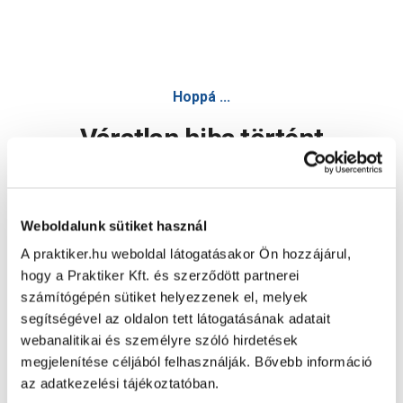
Hoppá ...
Váratlan hiba történt
Dolgozunk a hiba javításán. Egy kis türelmet kérünk.
Weboldalunk sütiket használ
A praktiker.hu weboldal látogatásakor Ön hozzájárul,
Oldal újratöltése
hogy a Praktiker Kft. és szerződött partnerei
számítógépén sütiket helyezzenek el, melyek
segítségével az oldalon tett látogatásának adatait
webanalitikai és személyre szóló hirdetések
megjelenítése céljából felhasználják. Bővebb információ
az adatkezelési tájékoztatóban.