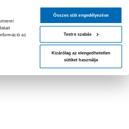
Összes süti engedélyezése
rtnerei
atait
Testre szabás
információ az
Kizárólag az elengedhetetlen
sütiket használja