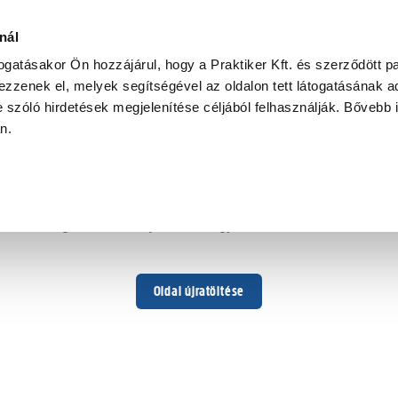
nál
togatásakor Ön hozzájárul, hogy a Praktiker Kft. és szerződött pa
zzenek el, melyek segítségével az oldalon tett látogatásának ad
 szóló hirdetések megjelenítése céljából felhasználják. Bővebb 
Hoppá ...
an.
Váratlan hiba történt
Dolgozunk a hiba javításán. Egy kis türelmet kérünk.
Oldal újratöltése