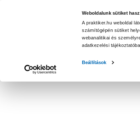
Weboldalunk sütiket hasz
A praktiker.hu weboldal lá
számítógépén sütiket helye
webanalitikai és személyre
adatkezelési tájékoztatób
Beállítások