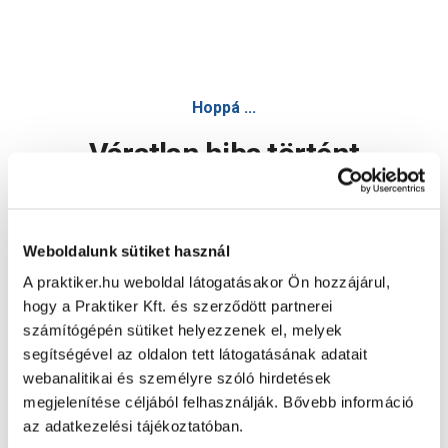
Hoppá ...
Váratlan hiba történt
Dolgozunk a hiba javításán. Egy kis türelmet kérünk.
Weboldalunk sütiket használ
A praktiker.hu weboldal látogatásakor Ön hozzájárul,
Oldal újratöltése
hogy a Praktiker Kft. és szerződött partnerei
számítógépén sütiket helyezzenek el, melyek
segítségével az oldalon tett látogatásának adatait
webanalitikai és személyre szóló hirdetések
megjelenítése céljából felhasználják. Bővebb információ
az adatkezelési tájékoztatóban.