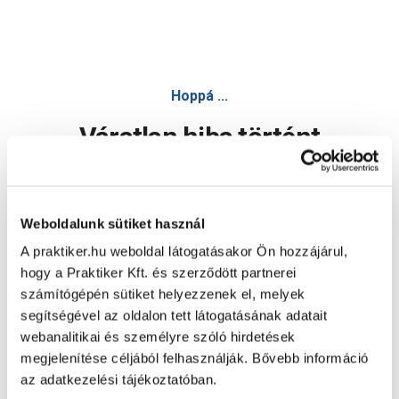
Hoppá ...
Váratlan hiba történt
Dolgozunk a hiba javításán. Egy kis türelmet kérünk.
Weboldalunk sütiket használ
A praktiker.hu weboldal látogatásakor Ön hozzájárul,
Oldal újratöltése
hogy a Praktiker Kft. és szerződött partnerei
számítógépén sütiket helyezzenek el, melyek
segítségével az oldalon tett látogatásának adatait
webanalitikai és személyre szóló hirdetések
megjelenítése céljából felhasználják. Bővebb információ
az adatkezelési tájékoztatóban.