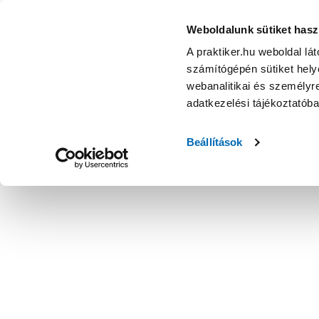
Weboldalunk sütiket hasz
A praktiker.hu weboldal lá
számítógépén sütiket helye
webanalitikai és személyre
adatkezelési tájékoztatób
Beállítások