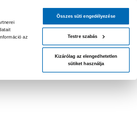
Összes süti engedélyezése
rtnerei
atait
Testre szabás
információ az
Kizárólag az elengedhetetlen
sütiket használja