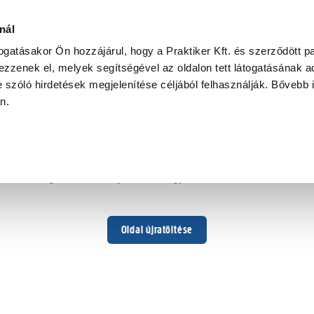
nál
togatásakor Ön hozzájárul, hogy a Praktiker Kft. és szerződött pa
zzenek el, melyek segítségével az oldalon tett látogatásának ad
 szóló hirdetések megjelenítése céljából felhasználják. Bővebb 
Hoppá ...
an.
Váratlan hiba történt
Dolgozunk a hiba javításán. Egy kis türelmet kérünk.
Oldal újratöltése