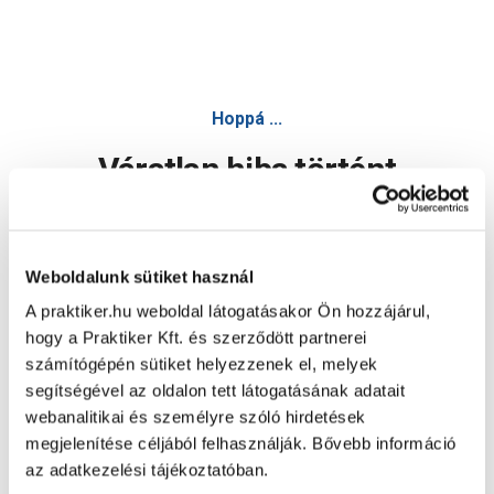
Hoppá ...
Váratlan hiba történt
Dolgozunk a hiba javításán. Egy kis türelmet kérünk.
Weboldalunk sütiket használ
A praktiker.hu weboldal látogatásakor Ön hozzájárul,
Oldal újratöltése
hogy a Praktiker Kft. és szerződött partnerei
számítógépén sütiket helyezzenek el, melyek
segítségével az oldalon tett látogatásának adatait
webanalitikai és személyre szóló hirdetések
megjelenítése céljából felhasználják. Bővebb információ
az adatkezelési tájékoztatóban.