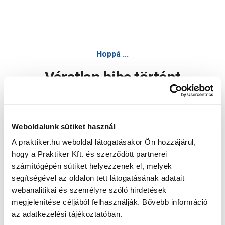
Hoppá ...
Váratlan hiba történt
Dolgozunk a hiba javításán. Egy kis türelmet kérünk.
Weboldalunk sütiket használ
A praktiker.hu weboldal látogatásakor Ön hozzájárul,
Oldal újratöltése
hogy a Praktiker Kft. és szerződött partnerei
számítógépén sütiket helyezzenek el, melyek
segítségével az oldalon tett látogatásának adatait
webanalitikai és személyre szóló hirdetések
megjelenítése céljából felhasználják. Bővebb információ
az adatkezelési tájékoztatóban.