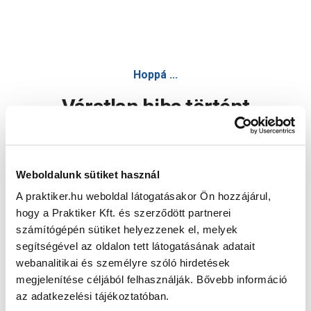
Hoppá ...
Váratlan hiba történt
Dolgozunk a hiba javításán. Egy kis türelmet kérünk.
Weboldalunk sütiket használ
A praktiker.hu weboldal látogatásakor Ön hozzájárul,
Oldal újratöltése
hogy a Praktiker Kft. és szerződött partnerei
számítógépén sütiket helyezzenek el, melyek
segítségével az oldalon tett látogatásának adatait
webanalitikai és személyre szóló hirdetések
megjelenítése céljából felhasználják. Bővebb információ
az adatkezelési tájékoztatóban.