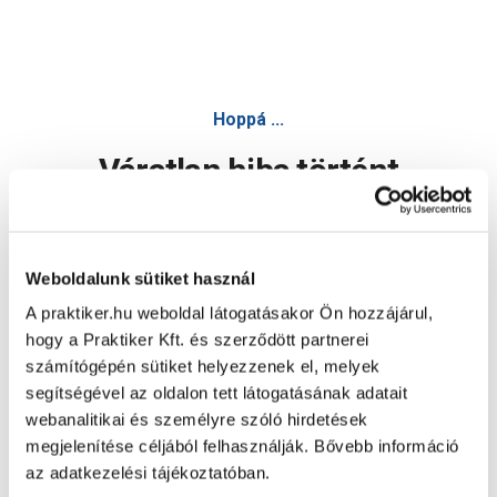
Hoppá ...
Váratlan hiba történt
Dolgozunk a hiba javításán. Egy kis türelmet kérünk.
Weboldalunk sütiket használ
A praktiker.hu weboldal látogatásakor Ön hozzájárul,
Oldal újratöltése
hogy a Praktiker Kft. és szerződött partnerei
számítógépén sütiket helyezzenek el, melyek
segítségével az oldalon tett látogatásának adatait
webanalitikai és személyre szóló hirdetések
megjelenítése céljából felhasználják. Bővebb információ
az adatkezelési tájékoztatóban.