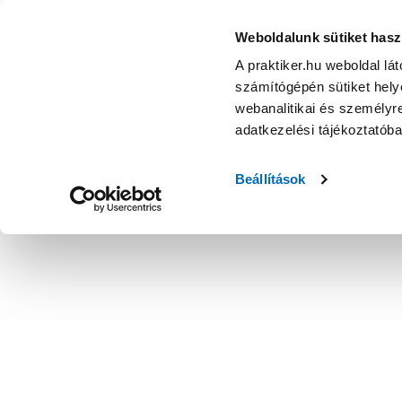
Weboldalunk sütiket hasz
A praktiker.hu weboldal lá
számítógépén sütiket helye
webanalitikai és személyre
adatkezelési tájékoztatób
Beállítások