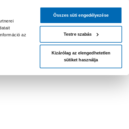
Összes süti engedélyezése
rtnerei
atait
Testre szabás
információ az
Kizárólag az elengedhetetlen
sütiket használja