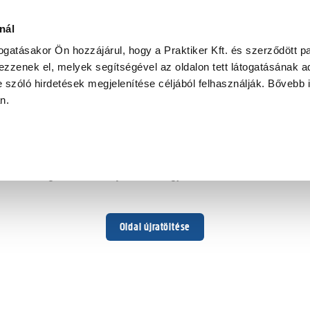
nál
togatásakor Ön hozzájárul, hogy a Praktiker Kft. és szerződött pa
zzenek el, melyek segítségével az oldalon tett látogatásának ad
 szóló hirdetések megjelenítése céljából felhasználják. Bővebb 
Hoppá ...
an.
Váratlan hiba történt
Dolgozunk a hiba javításán. Egy kis türelmet kérünk.
Oldal újratöltése