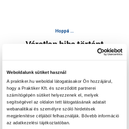
Hoppá ...
Váratlan hiba történt
Dolgozunk a hiba javításán. Egy kis türelmet kérünk.
Weboldalunk sütiket használ
A praktiker.hu weboldal látogatásakor Ön hozzájárul,
Oldal újratöltése
hogy a Praktiker Kft. és szerződött partnerei
számítógépén sütiket helyezzenek el, melyek
segítségével az oldalon tett látogatásának adatait
webanalitikai és személyre szóló hirdetések
megjelenítése céljából felhasználják. Bővebb információ
az adatkezelési tájékoztatóban.