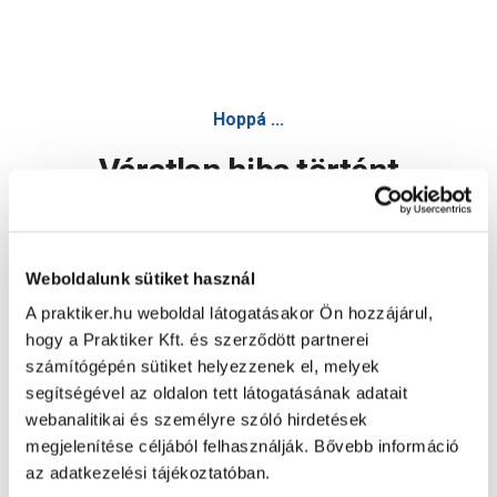
Hoppá ...
Váratlan hiba történt
Dolgozunk a hiba javításán. Egy kis türelmet kérünk.
Weboldalunk sütiket használ
A praktiker.hu weboldal látogatásakor Ön hozzájárul,
Oldal újratöltése
hogy a Praktiker Kft. és szerződött partnerei
számítógépén sütiket helyezzenek el, melyek
segítségével az oldalon tett látogatásának adatait
webanalitikai és személyre szóló hirdetések
megjelenítése céljából felhasználják. Bővebb információ
az adatkezelési tájékoztatóban.