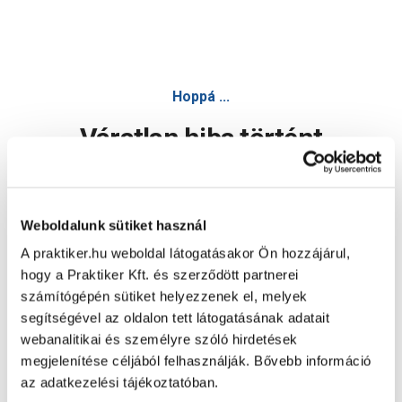
Hoppá ...
Váratlan hiba történt
Dolgozunk a hiba javításán. Egy kis türelmet kérünk.
Weboldalunk sütiket használ
A praktiker.hu weboldal látogatásakor Ön hozzájárul,
Oldal újratöltése
hogy a Praktiker Kft. és szerződött partnerei
számítógépén sütiket helyezzenek el, melyek
segítségével az oldalon tett látogatásának adatait
webanalitikai és személyre szóló hirdetések
megjelenítése céljából felhasználják. Bővebb információ
az adatkezelési tájékoztatóban.