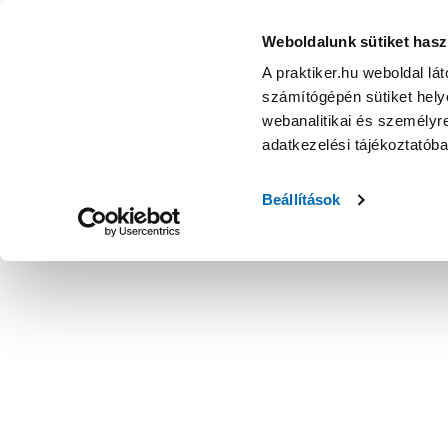
Weboldalunk sütiket hasz
A praktiker.hu weboldal lá
számítógépén sütiket helye
webanalitikai és személyre
adatkezelési tájékoztatób
Beállítások