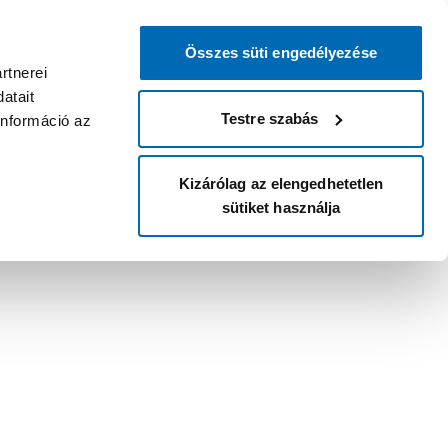
Összes süti engedélyezése
rtnerei
atait
Testre szabás
információ az
Kizárólag az elengedhetetlen
sütiket használja