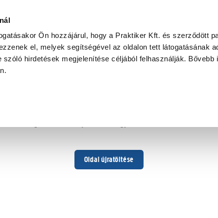
nál
togatásakor Ön hozzájárul, hogy a Praktiker Kft. és szerződött pa
zzenek el, melyek segítségével az oldalon tett látogatásának ad
 szóló hirdetések megjelenítése céljából felhasználják. Bővebb 
Hoppá ...
an.
Váratlan hiba történt
Dolgozunk a hiba javításán. Egy kis türelmet kérünk.
Oldal újratöltése