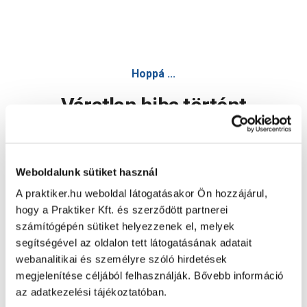
Hoppá ...
Váratlan hiba történt
Dolgozunk a hiba javításán. Egy kis türelmet kérünk.
Weboldalunk sütiket használ
A praktiker.hu weboldal látogatásakor Ön hozzájárul,
Oldal újratöltése
hogy a Praktiker Kft. és szerződött partnerei
számítógépén sütiket helyezzenek el, melyek
segítségével az oldalon tett látogatásának adatait
webanalitikai és személyre szóló hirdetések
megjelenítése céljából felhasználják. Bővebb információ
az adatkezelési tájékoztatóban.