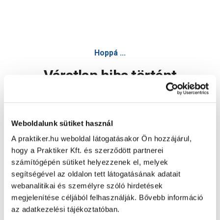
Hoppá ...
Váratlan hiba történt
Dolgozunk a hiba javításán. Egy kis türelmet kérünk.
Weboldalunk sütiket használ
A praktiker.hu weboldal látogatásakor Ön hozzájárul,
Oldal újratöltése
hogy a Praktiker Kft. és szerződött partnerei
számítógépén sütiket helyezzenek el, melyek
segítségével az oldalon tett látogatásának adatait
webanalitikai és személyre szóló hirdetések
megjelenítése céljából felhasználják. Bővebb információ
az adatkezelési tájékoztatóban.