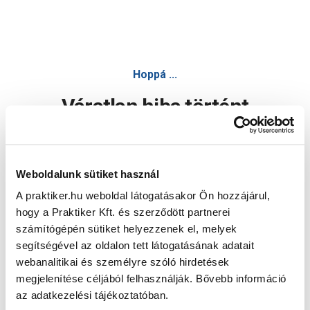
Hoppá ...
Váratlan hiba történt
Dolgozunk a hiba javításán. Egy kis türelmet kérünk.
Weboldalunk sütiket használ
A praktiker.hu weboldal látogatásakor Ön hozzájárul,
Oldal újratöltése
hogy a Praktiker Kft. és szerződött partnerei
számítógépén sütiket helyezzenek el, melyek
segítségével az oldalon tett látogatásának adatait
webanalitikai és személyre szóló hirdetések
megjelenítése céljából felhasználják. Bővebb információ
az adatkezelési tájékoztatóban.