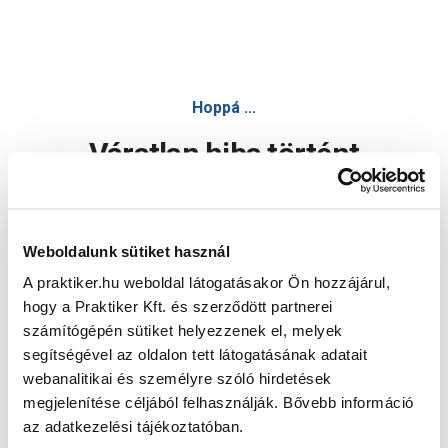
Hoppá ...
Váratlan hiba történt
Dolgozunk a hiba javításán. Egy kis türelmet kérünk.
Weboldalunk sütiket használ
A praktiker.hu weboldal látogatásakor Ön hozzájárul,
Oldal újratöltése
hogy a Praktiker Kft. és szerződött partnerei
számítógépén sütiket helyezzenek el, melyek
segítségével az oldalon tett látogatásának adatait
webanalitikai és személyre szóló hirdetések
megjelenítése céljából felhasználják. Bővebb információ
az adatkezelési tájékoztatóban.