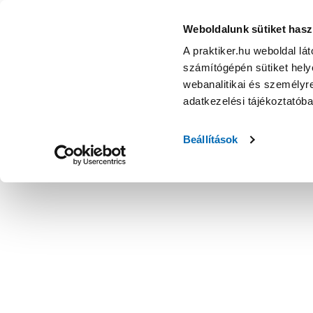
Weboldalunk sütiket hasz
A praktiker.hu weboldal lá
számítógépén sütiket helye
webanalitikai és személyre
adatkezelési tájékoztatób
Beállítások