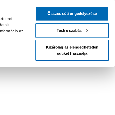
Összes süti engedélyezése
rtnerei
atait
Testre szabás
információ az
Kizárólag az elengedhetetlen
sütiket használja