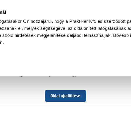
nál
togatásakor Ön hozzájárul, hogy a Praktiker Kft. és szerződött pa
zzenek el, melyek segítségével az oldalon tett látogatásának ad
 szóló hirdetések megjelenítése céljából felhasználják. Bővebb 
Hoppá ...
an.
Váratlan hiba történt
Dolgozunk a hiba javításán. Egy kis türelmet kérünk.
Oldal újratöltése