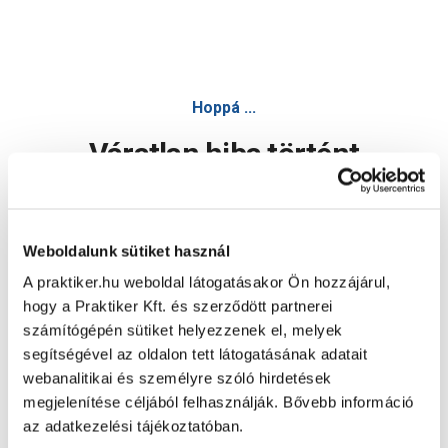
Hoppá ...
Váratlan hiba történt
Dolgozunk a hiba javításán. Egy kis türelmet kérünk.
Weboldalunk sütiket használ
A praktiker.hu weboldal látogatásakor Ön hozzájárul,
Oldal újratöltése
hogy a Praktiker Kft. és szerződött partnerei
számítógépén sütiket helyezzenek el, melyek
segítségével az oldalon tett látogatásának adatait
webanalitikai és személyre szóló hirdetések
megjelenítése céljából felhasználják. Bővebb információ
az adatkezelési tájékoztatóban.