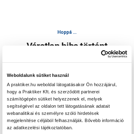
Hoppá ...
Váratlan hiba történt
Dolgozunk a hiba javításán. Egy kis türelmet kérünk.
Weboldalunk sütiket használ
A praktiker.hu weboldal látogatásakor Ön hozzájárul,
Oldal újratöltése
hogy a Praktiker Kft. és szerződött partnerei
számítógépén sütiket helyezzenek el, melyek
segítségével az oldalon tett látogatásának adatait
webanalitikai és személyre szóló hirdetések
megjelenítése céljából felhasználják. Bővebb információ
az adatkezelési tájékoztatóban.