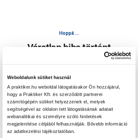
Hoppá ...
Váratlan hiba történt
Dolgozunk a hiba javításán. Egy kis türelmet kérünk.
Weboldalunk sütiket használ
A praktiker.hu weboldal látogatásakor Ön hozzájárul,
Oldal újratöltése
hogy a Praktiker Kft. és szerződött partnerei
számítógépén sütiket helyezzenek el, melyek
segítségével az oldalon tett látogatásának adatait
webanalitikai és személyre szóló hirdetések
megjelenítése céljából felhasználják. Bővebb információ
az adatkezelési tájékoztatóban.