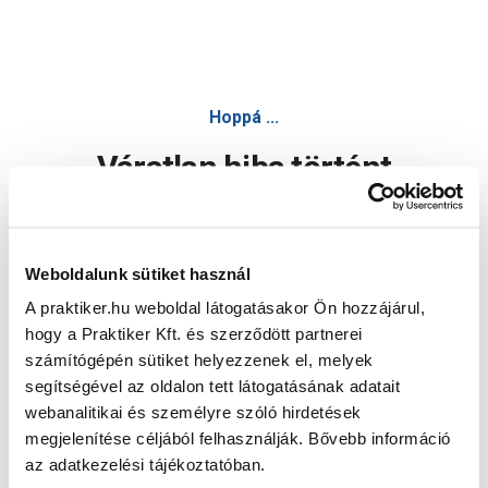
Hoppá ...
Váratlan hiba történt
Dolgozunk a hiba javításán. Egy kis türelmet kérünk.
Weboldalunk sütiket használ
A praktiker.hu weboldal látogatásakor Ön hozzájárul,
Oldal újratöltése
hogy a Praktiker Kft. és szerződött partnerei
számítógépén sütiket helyezzenek el, melyek
segítségével az oldalon tett látogatásának adatait
webanalitikai és személyre szóló hirdetések
megjelenítése céljából felhasználják. Bővebb információ
az adatkezelési tájékoztatóban.