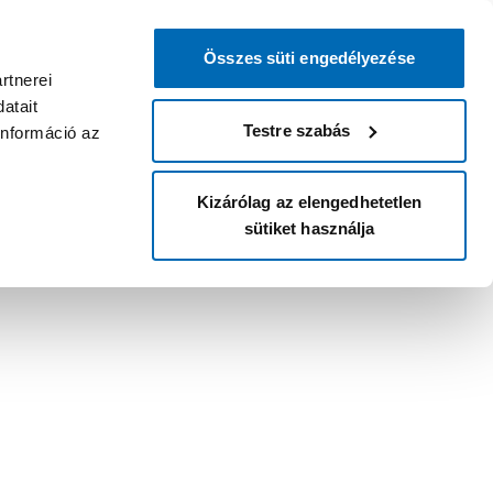
Összes süti engedélyezése
rtnerei
atait
Testre szabás
információ az
Kizárólag az elengedhetetlen
sütiket használja