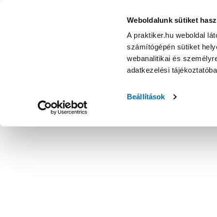
Weboldalunk sütiket hasz
A praktiker.hu weboldal lá
számítógépén sütiket helye
webanalitikai és személyre
adatkezelési tájékoztatób
Beállítások