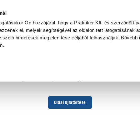
nál
togatásakor Ön hozzájárul, hogy a Praktiker Kft. és szerződött pa
zzenek el, melyek segítségével az oldalon tett látogatásának ad
 szóló hirdetések megjelenítése céljából felhasználják. Bővebb 
Hoppá ...
an.
Váratlan hiba történt
Dolgozunk a hiba javításán. Egy kis türelmet kérünk.
Oldal újratöltése