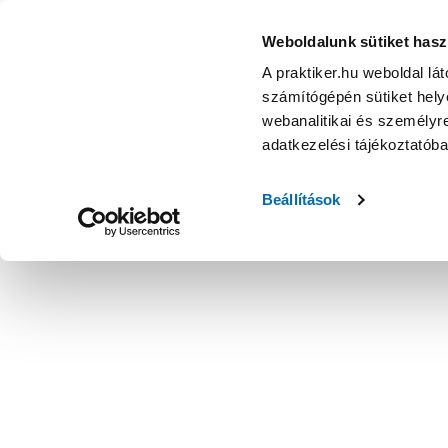
DeWalt tstak vii szerszámosláda 635x512x435mm gurulós
Weboldalunk sütiket hasz
A praktiker.hu weboldal lá
számítógépén sütiket helye
webanalitikai és személyre
adatkezelési tájékoztatób
Beállítások