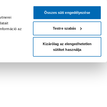
Összes süti engedélyezése
rtnerei
atait
Testre szabás
információ az
Kizárólag az elengedhetetlen
sütiket használja