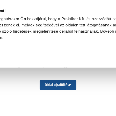
nál
togatásakor Ön hozzájárul, hogy a Praktiker Kft. és szerződött pa
zzenek el, melyek segítségével az oldalon tett látogatásának ad
 szóló hirdetések megjelenítése céljából felhasználják. Bővebb 
Hoppá ...
an.
Váratlan hiba történt
Dolgozunk a hiba javításán. Egy kis türelmet kérünk.
Oldal újratöltése