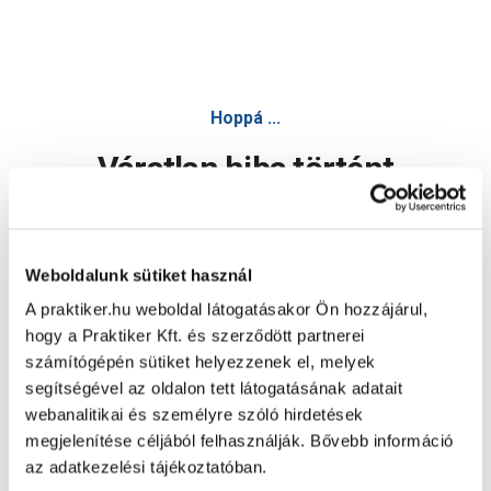
Hoppá ...
Váratlan hiba történt
Dolgozunk a hiba javításán. Egy kis türelmet kérünk.
Weboldalunk sütiket használ
A praktiker.hu weboldal látogatásakor Ön hozzájárul,
Oldal újratöltése
hogy a Praktiker Kft. és szerződött partnerei
számítógépén sütiket helyezzenek el, melyek
segítségével az oldalon tett látogatásának adatait
webanalitikai és személyre szóló hirdetések
megjelenítése céljából felhasználják. Bővebb információ
az adatkezelési tájékoztatóban.