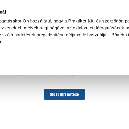
nál
togatásakor Ön hozzájárul, hogy a Praktiker Kft. és szerződött pa
zzenek el, melyek segítségével az oldalon tett látogatásának ad
 szóló hirdetések megjelenítése céljából felhasználják. Bővebb 
Hoppá ...
an.
Váratlan hiba történt
Dolgozunk a hiba javításán. Egy kis türelmet kérünk.
Oldal újratöltése