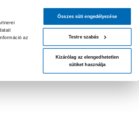
Összes süti engedélyezése
rtnerei
atait
Testre szabás
információ az
Kizárólag az elengedhetetlen
sütiket használja