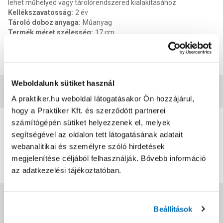
lehet műhelyed vagy tárolórendszered kialakításához.
Kellékszavatosság
:
2 év
Tároló doboz anyaga
:
Műanyag
Termék méret szélesség
:
17 cm
Termék méret magasság
:
12.6 cm
Termék méret mélysége
:
24 cm
EAN
:
5907763088977
Weboldalunk sütiket használ
Vásárlói vélemények
A praktiker.hu weboldal látogatásakor Ön hozzájárul,
hogy a Praktiker Kft. és szerződött partnerei
0
számítógépén sütiket helyezzenek el, melyek
0
értékelés
segítségével az oldalon tett látogatásának adatait
webanalitikai és személyre szóló hirdetések
Értékelés írása
megjelenítése céljából felhasználják. Bővebb információ
az adatkezelési tájékoztatóban.
Jótállás, szavatosság
Beállítások