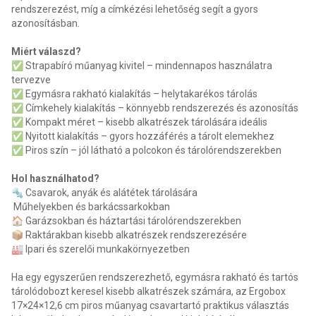
rendszerezést, míg a címkézési lehetőség segít a gyors
azonosításban.
Miért válaszd?
✅ Strapabíró műanyag kivitel – mindennapos használatra
tervezve
✅ Egymásra rakható kialakítás – helytakarékos tárolás
✅ Címkehely kialakítás – könnyebb rendszerezés és azonosítás
✅ Kompakt méret – kisebb alkatrészek tárolására ideális
✅ Nyitott kialakítás – gyors hozzáférés a tárolt elemekhez
✅ Piros szín – jól látható a polcokon és tárolórendszerekben
Hol használhatod?
🔩 Csavarok, anyák és alátétek tárolására
Műhelyekben és barkácssarkokban
🏠 Garázsokban és háztartási tárolórendszerekben
📦 Raktárakban kisebb alkatrészek rendszerezésére
🏭 Ipari és szerelői munkakörnyezetben
Ha egy egyszerűen rendszerezhető, egymásra rakható és tartós
tárolódobozt keresel kisebb alkatrészek számára, az Ergobox
17×24×12,6 cm piros műanyag csavartartó praktikus választás