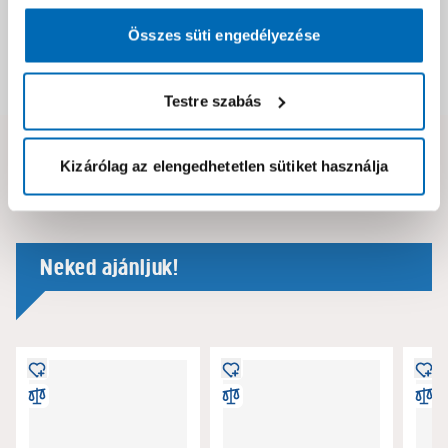
Csomagolási és súly információk
Összes süti engedélyezése
Dokumentumok, felelős személy
Testre szabás
Hibát találtál az oldalon vagy a termék leírásában?
Kizárólag az elengedhetetlen sütiket használja
Kérjük jelezd nekünk!
Neked ajánljuk!