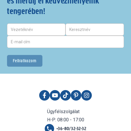
és merülj el kedvezményeink
tengerében!
Feliratkozom
Ügyfélszolgálat
H-P: 08:00 - 17:00
+36-80/32-32-32