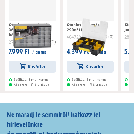
Stanley csavartartó
Stanley csavartartó
Stan
36,5x21x15,5 cm 30
290x210x63mm
juni
fiókos
0
(
0
)
404729
280
5
(
2
)
276745
7.999 Ft
4.399 Ft
5.7
/ darab
/ darab
Kosárba
Kosárba
Szállítás:
3 munkanap
Szállítás:
5 munkanap
Szá
Készleten 21 áruházban
Készleten 19 áruházban
Ké
Ne maradj le semmiről! Iratkozz fel
hírlevelünkre