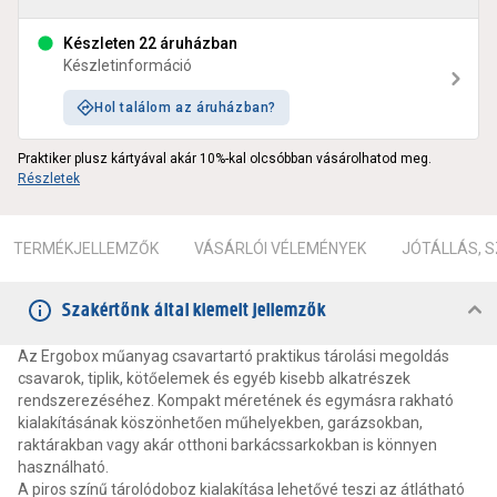
Készleten 22 áruházban
Készletinformáció
Hol találom az áruházban?
Praktiker plusz kártyával akár 10%-kal olcsóbban vásárolhatod meg.
Részletek
TERMÉKJELLEMZŐK
VÁSÁRLÓI VÉLEMÉNYEK
JÓTÁLLÁS, 
Szakértőnk által kiemelt jellemzők
Az Ergobox műanyag csavartartó praktikus tárolási megoldás
csavarok, tiplik, kötőelemek és egyéb kisebb alkatrészek
rendszerezéséhez. Kompakt méretének és egymásra rakható
kialakításának köszönhetően műhelyekben, garázsokban,
raktárakban vagy akár otthoni barkácssarkokban is könnyen
használható.
A piros színű tárolódoboz kialakítása lehetővé teszi az átlátható