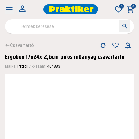
Ergobox 17x24x12,6cm piros műanyag csavartartó - Csavar
0
0
Csavartartó
Ergobox 17x24x12,6cm piros műanyag csavartartó
Márka
:
Patrol
|
Cikkszám
:
404883