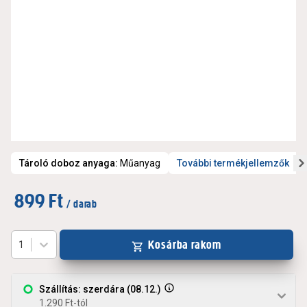
Tároló doboz anyaga
:
Műanyag
További termékjellemzők
899 Ft
/ darab
Kosárba rakom
1
Szállítás: szerdára (08.12.)
1.290 Ft-tól