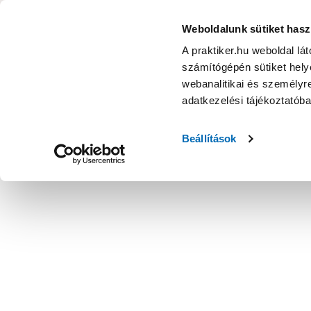
KATEGÓRIÁK
Weboldalunk sütiket hasz
A praktiker.hu weboldal lá
számítógépén sütiket helye
Ajánlatok
Márkanagykövet
Nyereményjáték
webanalitikai és személyre
adatkezelési tájékoztatób
Kezdőoldal
Műszaki, Gép, Szerszám
Műszaki tárolás, szortí
Beállítások