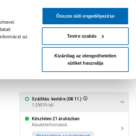
0
0
dvenc áruházam
:
Miért érdemes
Kérlek válassz
bejelentkezni?
Összes süti engedélyezése
Belépés
Listáim
Kosár
rtnerei
atait
Legyél Praktiker Plusz tag!
Áruházak és szolgáltatások
Karrier
Testre szabás
információ az
Kizárólag az elengedhetetlen
sütiket használja
csavartartó
Szállítás: keddre (08.11.)
1.290 Ft-tól
Készleten 21 áruházban
Készletinformáció