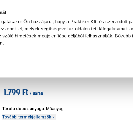
Ke
nál
togatásakor Ön hozzájárul, hogy a Praktiker Kft. és szerződött pa
zzenek el, melyek segítségével az oldalon tett látogatásának ad
Praktiker Professional
Szakiajánló
Ügyintézés és Információ
 szóló hirdetések megjelenítése céljából felhasználják. Bővebb 
an.
rozás
Csavartartó
Ergobox 20,4x34x15,5cm piros műanyag 
Márka
:
Patrol
|
Cikkszám
:
404911
1.799 Ft
/ darab
Tároló doboz anyaga
:
Műanyag
További termékjellemzők