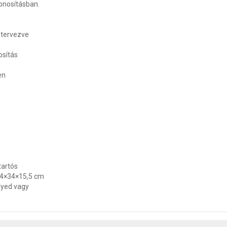
onosításban.
 tervezve
osítás
z
en
tartós
0,4×34×15,5 cm
lyed vagy