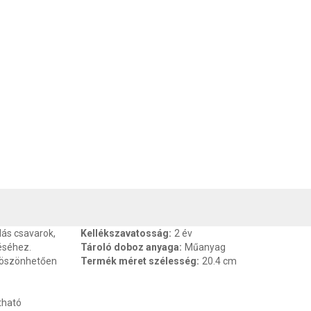
, SZAVATOSSÁG
CSOMAGOLÁSI ÉS SÚLY INFORMÁCIÓK
DOKU
dás csavarok,
Kellékszavatosság
:
2 év
éséhez.
Tároló doboz anyaga
:
Műanyag
köszönhetően
Termék méret szélesség
:
20.4 cm
tható