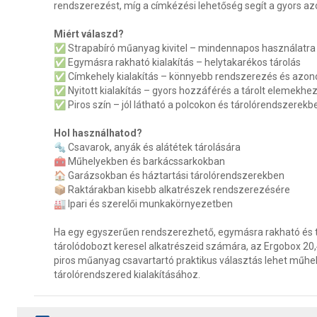
rendszerezést, míg a címkézési lehetőség segít a gyors az
Miért válaszd?
✅ Strapabíró műanyag kivitel – mindennapos használatra
✅ Egymásra rakható kialakítás – helytakarékos tárolás
✅ Címkehely kialakítás – könnyebb rendszerezés és azon
✅ Nyitott kialakítás – gyors hozzáférés a tárolt elemekhe
✅ Piros szín – jól látható a polcokon és tárolórendszerekb
Hol használhatod?
🔩 Csavarok, anyák és alátétek tárolására
🧰 Műhelyekben és barkácssarkokban
🏠 Garázsokban és háztartási tárolórendszerekben
📦 Raktárakban kisebb alkatrészek rendszerezésére
🏭 Ipari és szerelői munkakörnyezetben
Ha egy egyszerűen rendszerezhető, egymásra rakható és 
tárolódobozt keresel alkatrészeid számára, az Ergobox 2
piros műanyag csavartartó praktikus választás lehet műhe
tárolórendszered kialakításához.