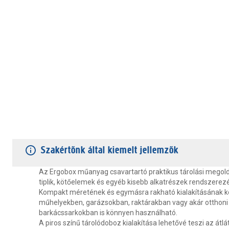
TERMÉKJELLEMZŐK
VÁSÁRLÓI VÉLEMÉNYEK
JÓTÁLLÁS
Szakértőnk által kiemelt jellemzők
Az Ergobox műanyag csavartartó praktikus tárolási megol
tiplik, kötőelemek és egyéb kisebb alkatrészek rendszerez
Kompakt méretének és egymásra rakható kialakításának 
műhelyekben, garázsokban, raktárakban vagy akár otthoni
barkácssarkokban is könnyen használható.
A piros színű tárolódoboz kialakítása lehetővé teszi az átlá