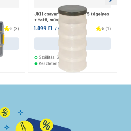
JKH csavartartó henger 5 tégelyes
Cs
+ tető, műanyag
ké
1.899 Ft
49
/ darab
5
(
3
)
5
(
1
)
Kosárba
Szállítás:
3 munkanap
Készleten 22 áruházban