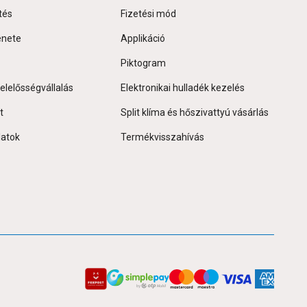
tés
Fizetési mód
énete
Applikáció
Piktogram
elelősségvállalás
Elektronikai hulladék kezelés
t
Split klíma és hőszivattyú vásárlás
latok
Termékvisszahívás