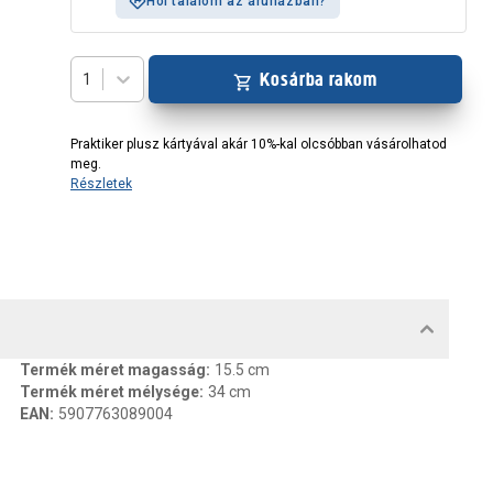
Hol találom az áruházban?
Kosárba rakom
1
Praktiker plusz kártyával akár 10%-kal olcsóbban vásárolhatod
meg.
Részletek
MENTUMOK, FELELŐS SZEMÉLY
Termék méret magasság
:
15.5 cm
Termék méret mélysége
:
34 cm
EAN
:
5907763089004