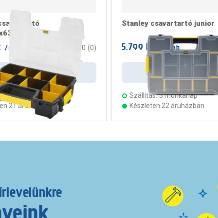
csavartartó
Stanley csavartartó junior
0x63mm
t
5.799 Ft
/ darab
/ darab
0
(
0
)
Kosárba
Kosárba
s:
5 munkanap
Szállítás:
3 munkanap
ten 21 áruházban
Készleten 22 áruházban
írlevelünkre
nyeink