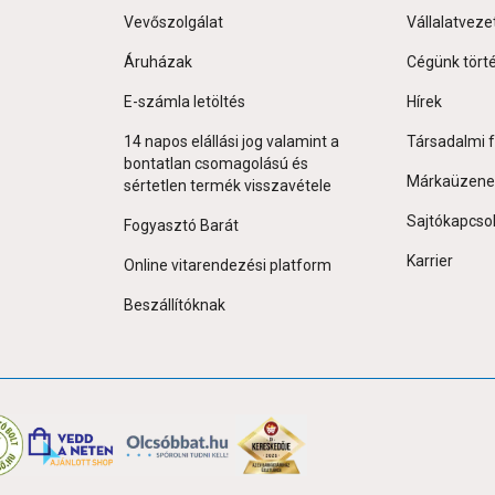
Vevőszolgálat
Vállalatveze
Áruházak
Cégünk tört
E-számla letöltés
Hírek
14 napos elállási jog valamint a
Társadalmi f
bontatlan csomagolású és
Márkaüzene
sértetlen termék visszavétele
Sajtókapcso
Fogyasztó Barát
Karrier
Online vitarendezési platform
Beszállítóknak