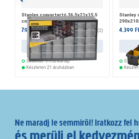
Stanley csavartartó 36,5x21x15,5
Stanley 
cm 30 fiókos
290x21
7.999 Ft
4.399 F
/ darab
5
(
2
)
Kosárba
Szállítás:
3 munkanap
Szállítá
Készleten 21 áruházban
Készle
Ne maradj le semmiről! Iratkozz fel h
és merülj el kedvezmé