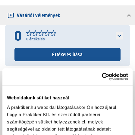
Vásárlói vélemények
0
0
értékelés
Értékelés írása
Jótállás, szavatosság
Weboldalunk sütiket használ
Csomagolási és súly információk
A praktiker.hu weboldal látogatásakor Ön hozzájárul,
hogy a Praktiker Kft. és szerződött partnerei
Dokumentumok, felelős személy
számítógépén sütiket helyezzenek el, melyek
segítségével az oldalon tett látogatásának adatait