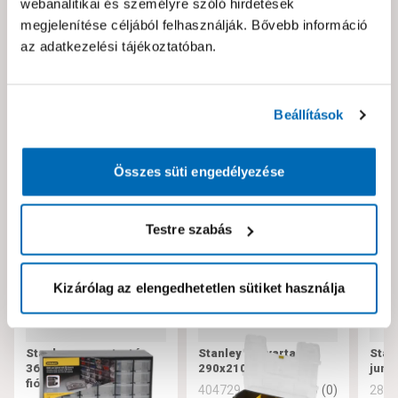
webanalitikai és személyre szóló hirdetések
megjelenítése céljából felhasználják. Bővebb információ
Hibát találtál az oldalon vagy a termék leírásában?
az adatkezelési tájékoztatóban.
Kérjük jelezd nekünk!
Neked ajánljuk!
Beállítások
Összes süti engedélyezése
Testre szabás
Kizárólag az elengedhetetlen sütiket használja
Stanley csavartartó
Stanley csavartartó
Stan
36,5x21x15,5 cm 30
290x210x63mm
juni
fiókos
0
(
0
)
404729
280