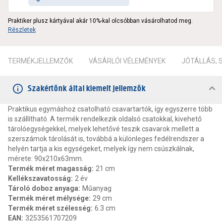
Praktiker plusz kártyával akár 10%-kal olcsóbban vásárolhatod meg.
Részletek
TERMÉKJELLEMZŐK
VÁSÁRLÓI VÉLEMÉNYEK
JÓTÁLLÁS,
Szakértőnk által kiemelt jellemzők
Praktikus egymáshoz csatolható csavartartók, így egyszerre több
is szállítható. A termék rendelkezik oldalsó csatokkal, kivehető
tárolóegységekkel, melyek lehetővé teszik csavarok mellett a
szerszámok tárolását is, továbbá a különleges fedélrendszer a
helyén tartja a kis egységeket, melyek így nem csúszkálnak,
mérete: 90x210x63mm.
Termék méret magasság
:
21 cm
Kellékszavatosság
:
2 év
Tároló doboz anyaga
:
Műanyag
Termék méret mélysége
:
29 cm
Termék méret szélesség
:
6.3 cm
EAN
:
3253561707209