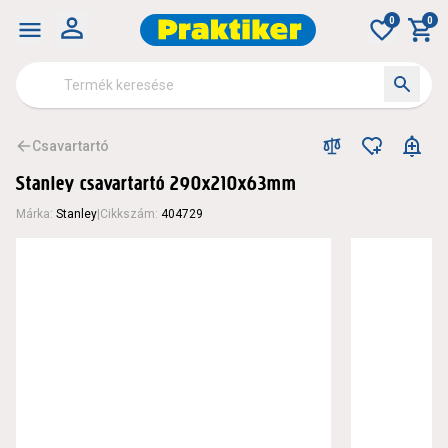
0
0
Csavartartó
Stanley csavartartó 290x210x63mm
Márka
:
Stanley
|
Cikkszám
:
404729