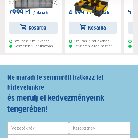
5
(
2
)
276745
7.999 Ft
4.399 Ft
5.7
/ darab
/ darab
Kosárba
Kosárba
Szállítás:
3 munkanap
Szállítás:
5 munkanap
Szá
Készleten 21 áruházban
Készleten 20 áruházban
Ké
Ne maradj le semmiről! Iratkozz fel
hírlevelünkre
és merülj el kedvezményeink
tengerében!