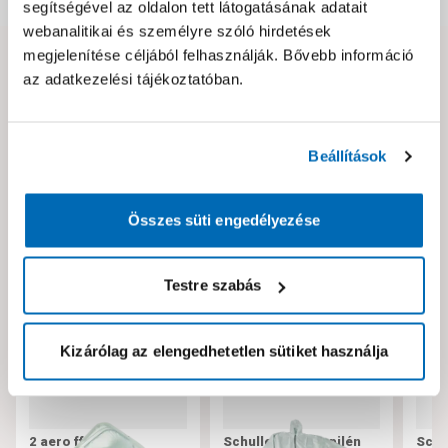
segítségével az oldalon tett látogatásának adatait
webanalitikai és személyre szóló hirdetések
megjelenítése céljából felhasználják. Bővebb információ
Hibát találtál az oldalon vagy a termék leírásában?
az adatkezelési tájékoztatóban.
Kérjük jelezd nekünk!
Beállítások
Neked ajánljuk!
Összes süti engedélyezése
Testre szabás
Kizárólag az elengedhetetlen sütiket használja
2 aero ffp2, 2 db
Schuller polipropilén
Schu