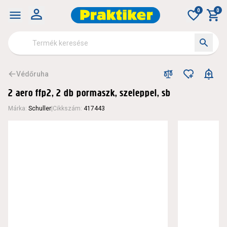
0
0
Védőruha
2 aero ffp2, 2 db pormaszk, szeleppel, sb
Márka
:
Schuller
|
Cikkszám
:
417443