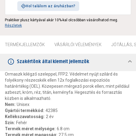
Hol találom az áruházban?
Praktiker plusz kártyával akár 10%-kal olcsóbban vásárolhatod meg.
Részletek
TERMÉKJELLEMZŐK
VÁSÁRLÓI VÉLEMÉNYEK
JÓTÁLLÁS,
Szakértőnk által kiemelt jellemzők
Ormaszk kilégző szeleppel, FFP2. Védelmet nyújt szilárd és
folyékony részecskék ellen 12x foglalkozási expozíciós
határértékig (OEL). Közepesen mérgező porok ellen; mint például
azbeszt, króm, réz, titán, keményfa. Hegesztés és forrasztás
közben is alkalmazható.
Nem
:
Unisex
Gyártói termékkód
:
42385
Kellékszavatosság
:
2 év
Szín
:
Fehér
Termék méret mélysége
:
6.8 cm
Termék méret magasság
:
27.5 cm