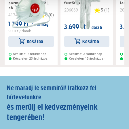
pormaszk, szeleppel,
festőruha l
fest
sb
5
(
1
)
206069
206
0
(
0
)
417443
1.799 Ft
/ csomag
3.699 Ft
3.6
/ darab
900 Ft
/ darab
Kosárba
Kosárba
Szállítás:
3 munkanap
Szállítás:
3 munkanap
Szá
Készleten 23 áruházban
Készleten 13 áruházban
Ké
Ne maradj le semmiről! Iratkozz fel
hírlevelünkre
és merülj el kedvezményeink
tengerében!