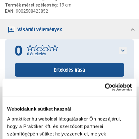
Termék méret szélesség
:
19 cm
EAN
:
9002588423852
Vásárlói vélemények
0
0
értékelés
Értékelés írása
Jótállás, szavatosság
Weboldalunk sütiket használ
Csomagolási és súly információk
A praktiker.hu weboldal látogatásakor Ön hozzájárul,
hogy a Praktiker Kft. és szerződött partnerei
számítógépén sütiket helyezzenek el, melyek
Dokumentumok, felelős személy