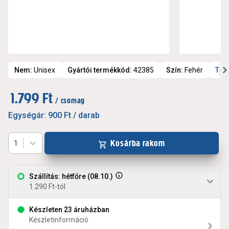
Nem
:
Unisex
Gyártói termékkód
:
42385
Szín
:
Fehér
Tov
1.799 Ft
/ csomag
Egységár:
900 Ft
/ darab
Kosárba rakom
1
Szállítás: hétfőre (08.10.)
1.290 Ft-tól
Készleten 23 áruházban
Készletinformáció