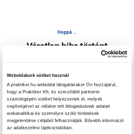
Hoppá ...
Váratlan hiba történt
Dolgozunk a hiba javításán. Egy kis türelmet kérünk.
Weboldalunk sütiket használ
A praktiker.hu weboldal látogatásakor Ön hozzájárul,
Oldal újratöltése
hogy a Praktiker Kft. és szerződött partnerei
számítógépén sütiket helyezzenek el, melyek
segítségével az oldalon tett látogatásának adatait
webanalitikai és személyre szóló hirdetések
megjelenítése céljából felhasználják. Bővebb információ
az adatkezelési tájékoztatóban.