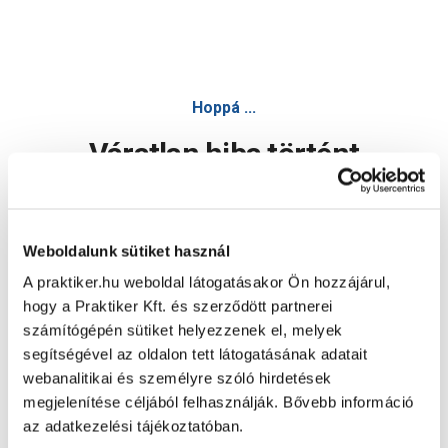
Hoppá ...
Váratlan hiba történt
Dolgozunk a hiba javításán. Egy kis türelmet kérünk.
Weboldalunk sütiket használ
A praktiker.hu weboldal látogatásakor Ön hozzájárul,
Oldal újratöltése
hogy a Praktiker Kft. és szerződött partnerei
számítógépén sütiket helyezzenek el, melyek
segítségével az oldalon tett látogatásának adatait
webanalitikai és személyre szóló hirdetések
megjelenítése céljából felhasználják. Bővebb információ
az adatkezelési tájékoztatóban.