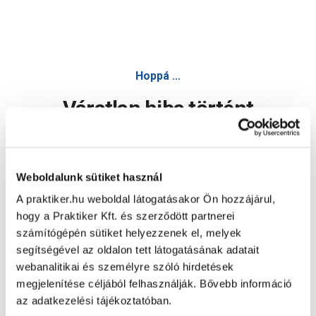
Hoppá ...
Váratlan hiba történt
Dolgozunk a hiba javításán. Egy kis türelmet kérünk.
Weboldalunk sütiket használ
A praktiker.hu weboldal látogatásakor Ön hozzájárul,
Oldal újratöltése
hogy a Praktiker Kft. és szerződött partnerei
számítógépén sütiket helyezzenek el, melyek
segítségével az oldalon tett látogatásának adatait
webanalitikai és személyre szóló hirdetések
megjelenítése céljából felhasználják. Bővebb információ
az adatkezelési tájékoztatóban.