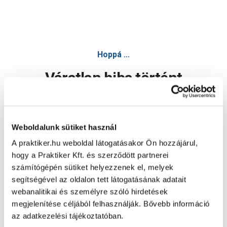
NEO kantáros nadrág xxl/58 fényvisszaverő csíkkal 81-240-x
Hoppá ...
Váratlan hiba történt
Dolgozunk a hiba javításán. Egy kis türelmet kérünk.
Weboldalunk sütiket használ
A praktiker.hu weboldal látogatásakor Ön hozzájárul,
Oldal újratöltése
hogy a Praktiker Kft. és szerződött partnerei
számítógépén sütiket helyezzenek el, melyek
segítségével az oldalon tett látogatásának adatait
webanalitikai és személyre szóló hirdetések
megjelenítése céljából felhasználják. Bővebb információ
az adatkezelési tájékoztatóban.