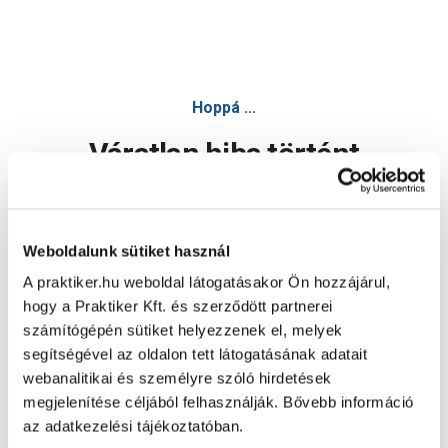
Hoppá ...
Váratlan hiba történt
Dolgozunk a hiba javításán. Egy kis türelmet kérünk.
Weboldalunk sütiket használ
A praktiker.hu weboldal látogatásakor Ön hozzájárul,
Oldal újratöltése
hogy a Praktiker Kft. és szerződött partnerei
számítógépén sütiket helyezzenek el, melyek
segítségével az oldalon tett látogatásának adatait
webanalitikai és személyre szóló hirdetések
megjelenítése céljából felhasználják. Bővebb információ
az adatkezelési tájékoztatóban.