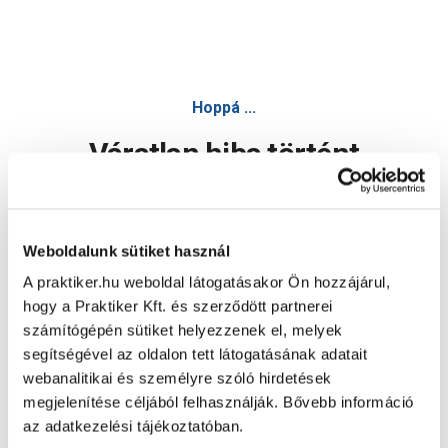
Hoppá ...
Váratlan hiba történt
Dolgozunk a hiba javításán. Egy kis türelmet kérünk.
Weboldalunk sütiket használ
A praktiker.hu weboldal látogatásakor Ön hozzájárul,
Oldal újratöltése
hogy a Praktiker Kft. és szerződött partnerei
számítógépén sütiket helyezzenek el, melyek
segítségével az oldalon tett látogatásának adatait
webanalitikai és személyre szóló hirdetések
megjelenítése céljából felhasználják. Bővebb információ
az adatkezelési tájékoztatóban.