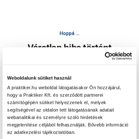
Hoppá ...
Váratlan hiba történt
Dolgozunk a hiba javításán. Egy kis türelmet kérünk.
Weboldalunk sütiket használ
A praktiker.hu weboldal látogatásakor Ön hozzájárul,
Oldal újratöltése
hogy a Praktiker Kft. és szerződött partnerei
számítógépén sütiket helyezzenek el, melyek
segítségével az oldalon tett látogatásának adatait
webanalitikai és személyre szóló hirdetések
megjelenítése céljából felhasználják. Bővebb információ
az adatkezelési tájékoztatóban.