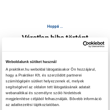
Hoppá ...
Váratlan hiba történt
Dolgozunk a hiba javításán. Egy kis türelmet kérünk.
Weboldalunk sütiket használ
A praktiker.hu weboldal látogatásakor Ön hozzájárul,
Oldal újratöltése
hogy a Praktiker Kft. és szerződött partnerei
számítógépén sütiket helyezzenek el, melyek
segítségével az oldalon tett látogatásának adatait
webanalitikai és személyre szóló hirdetések
megjelenítése céljából felhasználják. Bővebb információ
az adatkezelési tájékoztatóban.