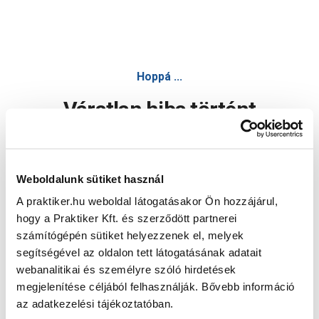
Hoppá ...
Váratlan hiba történt
Dolgozunk a hiba javításán. Egy kis türelmet kérünk.
Weboldalunk sütiket használ
A praktiker.hu weboldal látogatásakor Ön hozzájárul,
Oldal újratöltése
hogy a Praktiker Kft. és szerződött partnerei
számítógépén sütiket helyezzenek el, melyek
segítségével az oldalon tett látogatásának adatait
webanalitikai és személyre szóló hirdetések
megjelenítése céljából felhasználják. Bővebb információ
az adatkezelési tájékoztatóban.