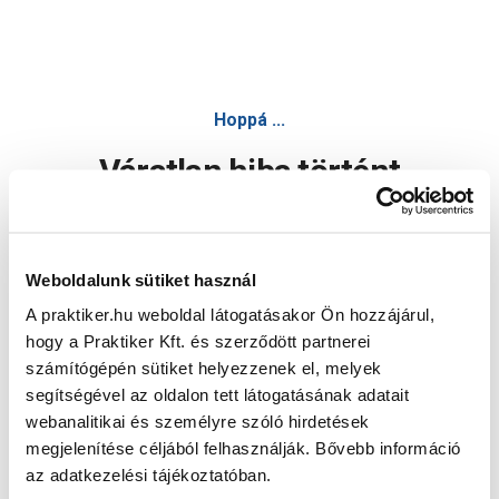
Hoppá ...
Váratlan hiba történt
Dolgozunk a hiba javításán. Egy kis türelmet kérünk.
Weboldalunk sütiket használ
A praktiker.hu weboldal látogatásakor Ön hozzájárul,
Oldal újratöltése
hogy a Praktiker Kft. és szerződött partnerei
számítógépén sütiket helyezzenek el, melyek
segítségével az oldalon tett látogatásának adatait
webanalitikai és személyre szóló hirdetések
megjelenítése céljából felhasználják. Bővebb információ
az adatkezelési tájékoztatóban.