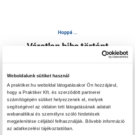
Hoppá ...
Váratlan hiba történt
Dolgozunk a hiba javításán. Egy kis türelmet kérünk.
Weboldalunk sütiket használ
A praktiker.hu weboldal látogatásakor Ön hozzájárul,
Oldal újratöltése
hogy a Praktiker Kft. és szerződött partnerei
számítógépén sütiket helyezzenek el, melyek
segítségével az oldalon tett látogatásának adatait
webanalitikai és személyre szóló hirdetések
megjelenítése céljából felhasználják. Bővebb információ
az adatkezelési tájékoztatóban.