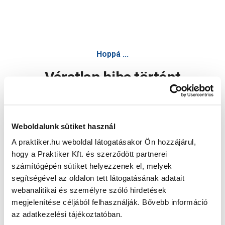
Hoppá ...
Váratlan hiba történt
Dolgozunk a hiba javításán. Egy kis türelmet kérünk.
Weboldalunk sütiket használ
A praktiker.hu weboldal látogatásakor Ön hozzájárul,
Oldal újratöltése
hogy a Praktiker Kft. és szerződött partnerei
számítógépén sütiket helyezzenek el, melyek
segítségével az oldalon tett látogatásának adatait
webanalitikai és személyre szóló hirdetések
megjelenítése céljából felhasználják. Bővebb információ
az adatkezelési tájékoztatóban.