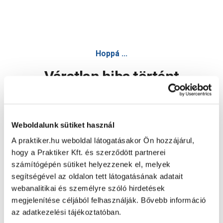
JKH polctartó-konzol 200x300mm erős, horganyzott - Kampó,
Hoppá ...
Váratlan hiba történt
Dolgozunk a hiba javításán. Egy kis türelmet kérünk.
Weboldalunk sütiket használ
A praktiker.hu weboldal látogatásakor Ön hozzájárul,
Oldal újratöltése
hogy a Praktiker Kft. és szerződött partnerei
számítógépén sütiket helyezzenek el, melyek
segítségével az oldalon tett látogatásának adatait
webanalitikai és személyre szóló hirdetések
megjelenítése céljából felhasználják. Bővebb információ
az adatkezelési tájékoztatóban.