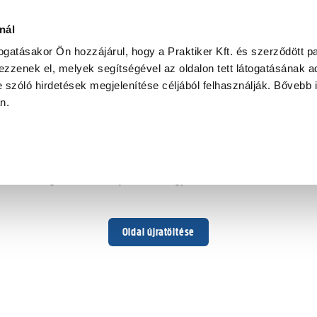
nál
togatásakor Ön hozzájárul, hogy a Praktiker Kft. és szerződött pa
zzenek el, melyek segítségével az oldalon tett látogatásának ad
 szóló hirdetések megjelenítése céljából felhasználják. Bővebb 
Hoppá ...
an.
Váratlan hiba történt
Dolgozunk a hiba javításán. Egy kis türelmet kérünk.
Oldal újratöltése