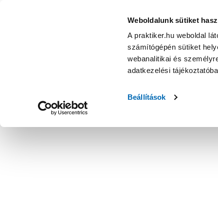
Weboldalunk sütiket hasz
A praktiker.hu weboldal lá
számítógépén sütiket helye
webanalitikai és személyre
adatkezelési tájékoztatób
Beállítások