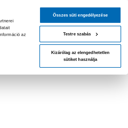
Összes süti engedélyezése
rtnerei
atait
Testre szabás
információ az
Kizárólag az elengedhetetlen
sütiket használja